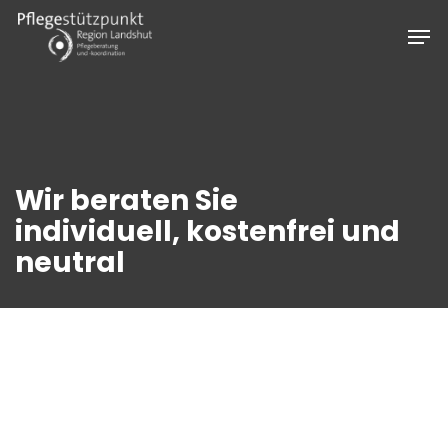
Skip
Men
to
main
content
Wir beraten Sie
individuell, kostenfrei und
neutral