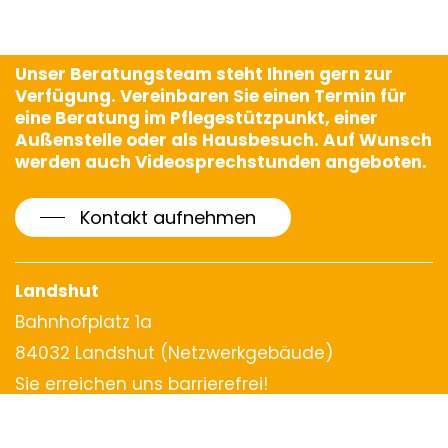
Unser Beratungsteam steht Ihnen gern zur
Verfügung. Vereinbaren Sie einen Termin für
eine Beratung im Pflegestützpunkt, einer
Außenstelle oder als Hausbesuch. Auf Wunsch
werden auch Videosprechstunden angeboten.
Kontakt aufnehmen
Landshut
Bahnhofplatz 1a
84032 Landshut (Netzwerkgebäude)
Sie erreichen uns barrierefrei!
Öffnungszeiten
: